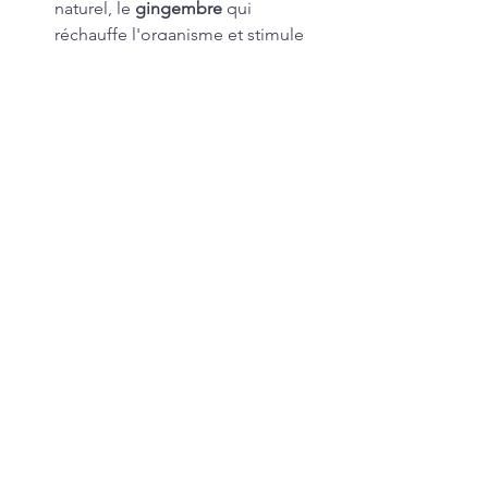
naturel, le 
gingembre
 qui 
réchauffe l'organisme et stimule 
l'immunité peut aider à lutter 
contre les maux d'hiver, le 
cassis
pour soutenir la vitalité. 
Afin de choisir et d'utiliser la 
plante ou l'huile essentielle la 
mieux adaptée à votre besoin 
veuillez consulter un professionnel.
#naturopathie
#naturopathiehiver
#hiverbienetre
#hygge
#logom
naturopathie hiver
bien-être hiver
Voir tout
Posts récents